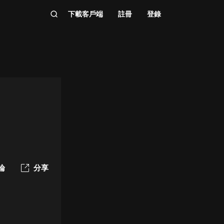
下載客戶端
註冊
登錄
論
分享