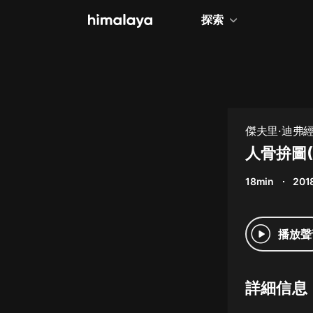
探索
全部
小說
個人成長
傑夫里·迪弗
相聲評書
人骨拚圖(
兒童
18min
201
歷史
情感治愈
播放聲
健康養生
商業財經
詳細信息
廣播劇