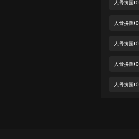
經典名著
人骨拚圖(0
人物傳記
人骨拚圖(0
電影
生活
人骨拚圖(0
英語
日語
人骨拚圖(0
課程
少兒教育
人骨拚圖(0
二次元
教育培訓
IT科技
汽車