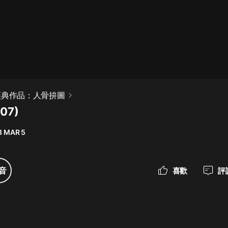
最佳女婿｜都市異能多人有聲劇｜一
種侃侃｜有聲小說
一種侃侃
米小圈上學記:一二三年級 | 暢銷出版
經典作品：人骨拚圖
物
07)
米小圈
8 MAR 5
破壞者聯盟篇1-4季·猴子警長科學探
案記|寶寶巴士
寶寶巴士
音
喜歡
評
大奉打更人丨頭陀淵領銜多人有聲
劇|暢聽全集|王鶴棣、田曦薇主演影
視劇原著|賣報小郎君
頭陀淵講故事
總有這樣的歌只想一個人聽