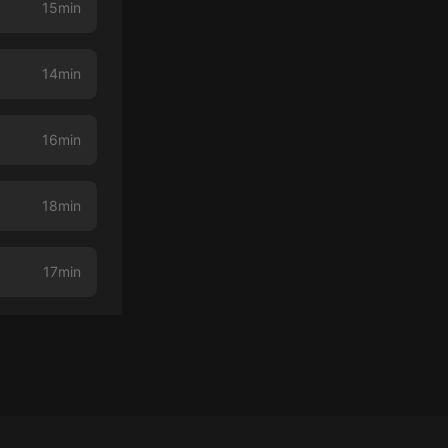
15min
14min
16min
18min
17min