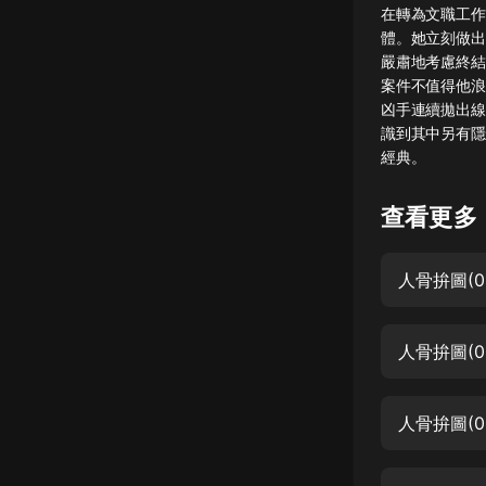
在轉為文職工作
懸疑
體。她立刻做出
嚴肅地考慮終結
科幻
案件不值得他浪
凶手連續拋出線
好書精講
識到其中另有隱
外語
經典。
耽美
查看更多
認知思維
人骨拚圖(0
人文
音樂
人骨拚圖(0
粵語
頭條
人骨拚圖(0
娛樂