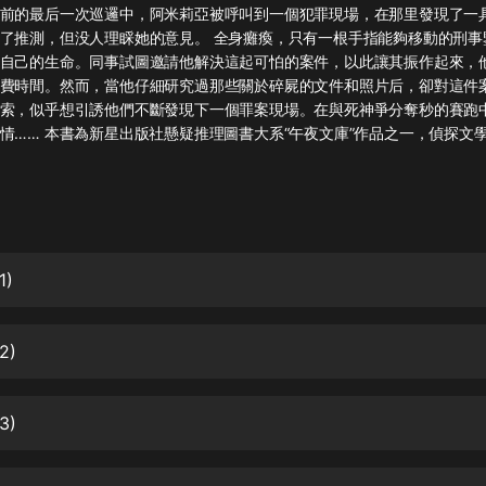
灰姑娘音樂
前的最后一次巡邏中，阿米莉亞被呼叫到一個犯罪現場，在那里發現了一
了推測，但没人理睬她的意見。 全身癱瘓，只有一根手指能夠移動的刑事
自己的生命。同事試圖邀請他解決這起可怕的案件，以此讓其振作起來，
郭德綱於謙相聲全集
費時間。然而，當他仔細研究過那些關於碎屍的文件和照片后，卻對這件
德雲社郭德綱相聲VIP
索，似乎想引誘他們不斷發現下一個罪案現場。在與死神爭分奪秒的賽跑
情…… 本書為新星出版社懸疑推理圖書大系“午夜文庫”作品之一，偵探文
安全警長啦咘啦哆·假期篇|新篇章加
更|寶寶巴士故事
寶寶巴士
凡人修仙傳|楊洋主演影視原著|薑廣
濤配音多播版本
光合積木
1)
摸金天師【第一季】（紫襟演播）
2)
有聲的紫襟
無敵六皇子|爆笑穿越|無敵流皇子|安
3)
燃領銜有聲小說
安燃