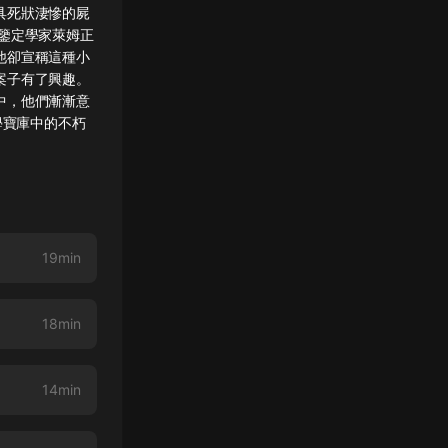
具死狀淒慘的屍
鑒定學家萊姆正
他卻宣稱這種小
案子有了興趣。
中，他們漸漸意
學寶庫中的不朽
19min
18min
14min