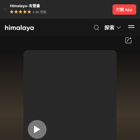
Himalaya-有聲書
打開 App
4.8k 安裝
探索