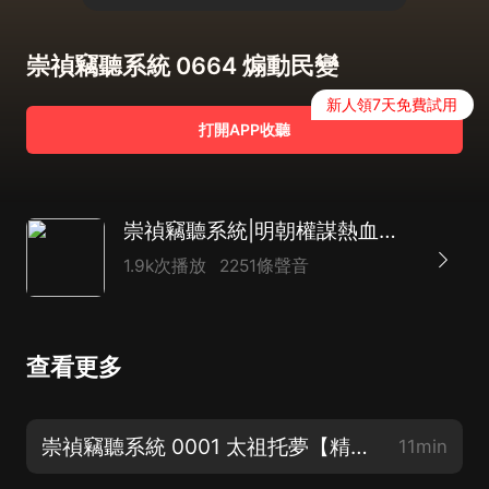
崇禎竊聽系統 0664 煽動民變
新人領7天免費試用
打開APP收聽
崇禎竊聽系統|明朝權謀熱血種田|起點爆款|精品多播
1.9k次播放
2251條聲音
查看更多
崇禎竊聽系統 0001 太祖托夢【精品多播求訂閱】
11min