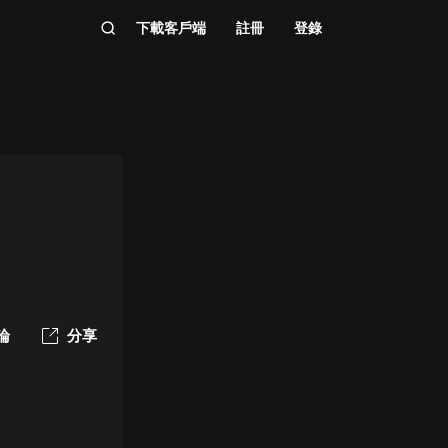
下載客戶端
註冊
登錄
論
分享