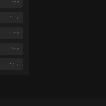
15min
14min
16min
18min
17min