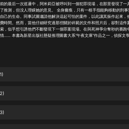
灰姑娘音樂
前的最后一次巡邏中，阿米莉亞被呼叫到一個犯罪現場，在那里發現了一
了推測，但没人理睬她的意見。 全身癱瘓，只有一根手指能夠移動的刑事
自己的生命。同事試圖邀請他解決這起可怕的案件，以此讓其振作起來，
郭德綱於謙相聲全集
費時間。然而，當他仔細研究過那些關於碎屍的文件和照片后，卻對這件
德雲社郭德綱相聲VIP
索，似乎想引誘他們不斷發現下一個罪案現場。在與死神爭分奪秒的賽跑
情…… 本書為新星出版社懸疑推理圖書大系“午夜文庫”作品之一，偵探文
安全警長啦咘啦哆·假期篇|新篇章加
更|寶寶巴士故事
寶寶巴士
凡人修仙傳|楊洋主演影視原著|薑廣
濤配音多播版本
光合積木
1)
摸金天師【第一季】（紫襟演播）
2)
有聲的紫襟
無敵六皇子|爆笑穿越|無敵流皇子|安
3)
燃領銜有聲小說
安燃