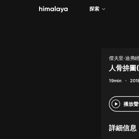
探索
全部
小說
個人成長
傑夫里·迪弗
相聲評書
人骨拚圖(
兒童
19min
201
歷史
情感治愈
播放聲
健康養生
商業財經
詳細信息
廣播劇