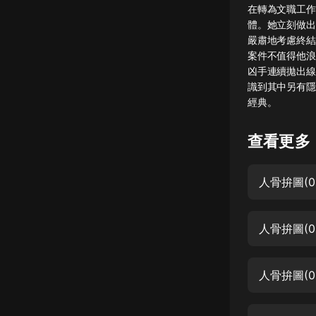
在轉為文職工作
懸疑
體。她立刻做出
嚴肅地考慮終結
科幻
案件不值得他浪
凶手連續拋出線
好書精講
識到其中另有隱
外語
經典。
耽美
查看更多
認知思維
人骨拚圖(0
人文
音樂
人骨拚圖(0
粵語
頭條
人骨拚圖(0
娛樂