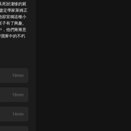
具死狀淒慘的屍
鑒定學家萊姆正
他卻宣稱這種小
案子有了興趣。
中，他們漸漸意
學寶庫中的不朽
19min
18min
14min