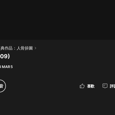
最佳女婿｜都市異能多人有聲劇｜一
種侃侃｜有聲小說
一種侃侃
米小圈上學記:一二三年級 | 暢銷出版
經典作品：人骨拚圖
物
09)
米小圈
8 MAR 5
破壞者聯盟篇1-4季·猴子警長科學探
案記|寶寶巴士
寶寶巴士
音
喜歡
評
大奉打更人丨頭陀淵領銜多人有聲
劇|暢聽全集|王鶴棣、田曦薇主演影
視劇原著|賣報小郎君
頭陀淵講故事
總有這樣的歌只想一個人聽