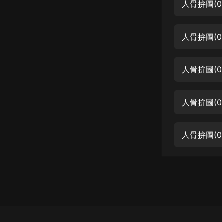
經典名著
人骨拚圖(0
人物傳記
人骨拚圖(0
電影
生活
人骨拚圖(0
英語
日語
人骨拚圖(0
課程
少兒教育
人骨拚圖(0
二次元
教育培訓
IT科技
汽車