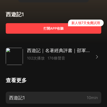
西遊記1
新人領7天免費試用
打開APP收聽
西遊記｜名著經典評書｜邵軍榮評書作品
102次播放
176條聲音
查看更多
西遊記1
10min