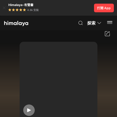
Himalaya-有聲書
打開 App
4.8k 安裝
探索