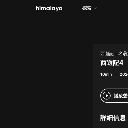
探索
全部
小說
個人成長
西遊記｜名著
相聲評書
西遊記4
兒童
10min
202
歷史
情感治愈
播放聲
健康養生
商業財經
詳細信息
廣播劇