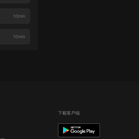
10min
10min
下載客戶端