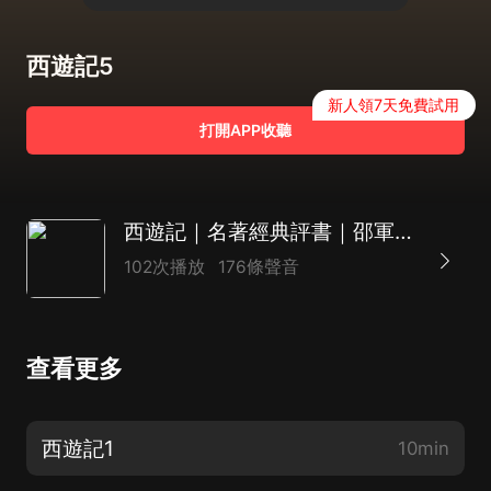
西遊記5
新人領7天免費試用
打開APP收聽
西遊記｜名著經典評書｜邵軍榮評書作品
102次播放
176條聲音
查看更多
西遊記1
10min