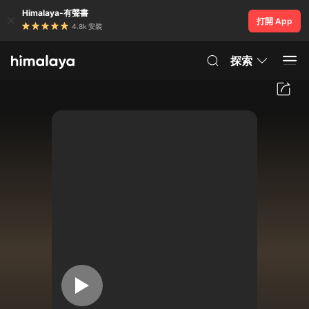
Himalaya-有聲書
打開 App
4.8k 安裝
探索