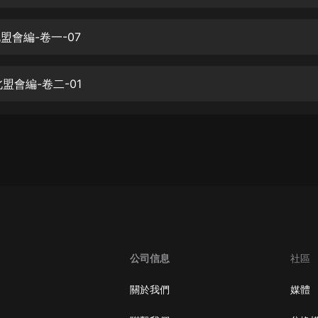
生命科學篇1-2·猴子警長科學探案記|
寶寶巴士科普
寶寶巴士
北盟會編-卷一-07
【新民間劇場】我的老千江湖｜ 有聲
的紫襟｜ 魔幻千手
北盟會編-卷二-01
有聲的紫襟
《夜色鋼琴曲》
夜色鋼琴曲趙海洋
太荒吞天訣丨熱血玄幻丨紫襟領銜有
聲劇
有聲的紫襟
嫡女貴嫁 | 一刀蘇蘇團隊制作 | 古言
宮鬥重生爽文 多人有聲劇
公司信息
社區
一刀蘇蘇
中國大案紀實 | 每日一驚案！真實案
關於我們
媒體
件恐怖刑偵尚文
大舌頭尚文