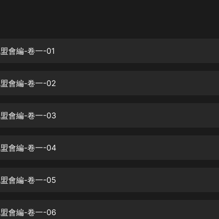
灰姑娘音樂
郭德綱於謙相聲全集
德雲社郭德綱相聲VIP
北盟會編-卷一-01
安全警長啦咘啦哆·假期篇|新篇章加
更|寶寶巴士故事
北盟會編-卷一-02
寶寶巴士
凡人修仙傳|楊洋主演影視原著|薑廣
濤配音多播版本
北盟會編-卷一-03
光合積木
北盟會編-卷一-04
摸金天師【第一季】（紫襟演播）
有聲的紫襟
北盟會編-卷一-05
無敵六皇子|爆笑穿越|無敵流皇子|安
燃領銜有聲小說
安燃
北盟會編-卷一-06