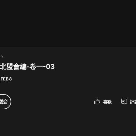
最佳女婿｜都市異能多人有聲劇｜一
種侃侃｜有聲小說
一種侃侃
米小圈上學記:一二三年級 | 暢銷出版
物
朝北盟會編-卷一-03
米小圈
 FEB 8
破壞者聯盟篇1-4季·猴子警長科學探
案記|寶寶巴士
寶寶巴士
聲音
喜歡
評
大奉打更人丨頭陀淵領銜多人有聲
劇|暢聽全集|王鶴棣、田曦薇主演影
視劇原著|賣報小郎君
頭陀淵講故事
總有這樣的歌只想一個人聽