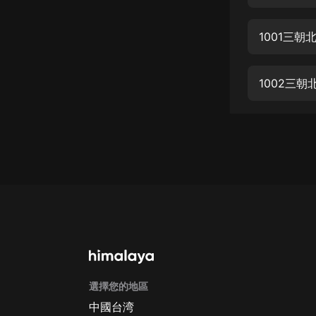
經典名著
人物傳記
1001三朝
電影
生活
1002三朝
英語
日語
課程
少兒教育
二次元
教育培訓
IT科技
選擇您的地區
汽車
中國台湾