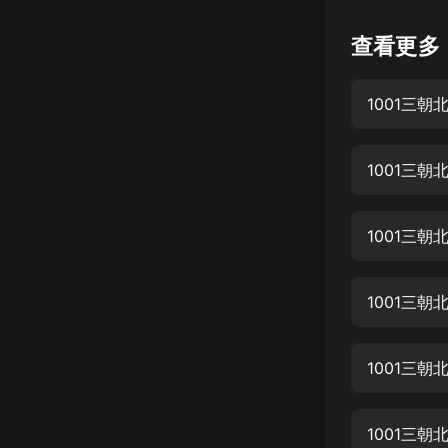
懸疑
查看更多
科幻
1001三朝
好書精講
外語
1001三朝
耽美
認知思維
1001三朝
人文
音樂
1001三朝
粵語
1001三朝
頭條
娛樂
1001三朝