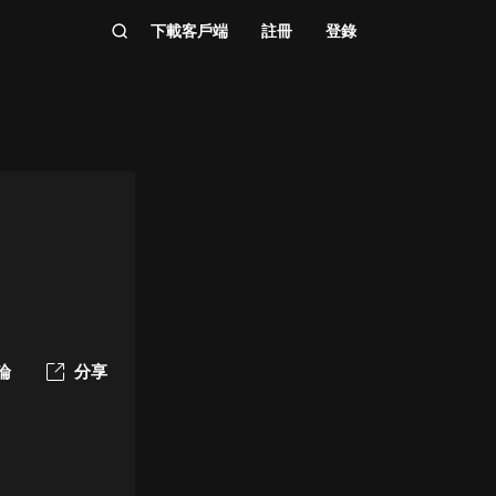
下載客戶端
註冊
登錄
論
分享