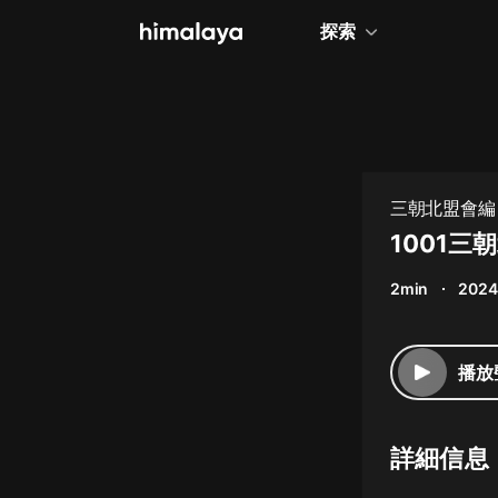
探索
全部
小說
個人成長
三朝北盟會編
相聲評書
1001三
兒童
2min
2024
歷史
情感治愈
播放
健康養生
商業財經
詳細信息
廣播劇