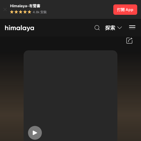
Himalaya-有聲書
打開 App
4.8k 安裝
探索