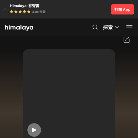
Himalaya-有聲書
打開 App
4.8k 安裝
探索