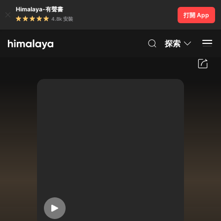
Himalaya-有聲書
打開 App
4.8k 安裝
探索