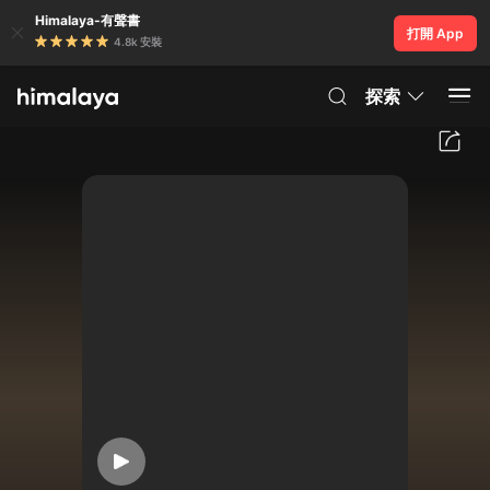
Himalaya-有聲書
打開 App
4.8k 安裝
探索