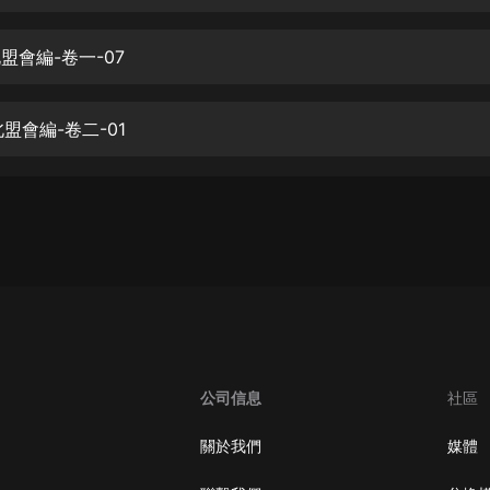
生命科學篇1-2·猴子警長科學探案記|
寶寶巴士科普
寶寶巴士
北盟會編-卷一-07
【新民間劇場】我的老千江湖｜ 有聲
的紫襟｜ 魔幻千手
北盟會編-卷二-01
有聲的紫襟
《夜色鋼琴曲》
夜色鋼琴曲趙海洋
太荒吞天訣丨熱血玄幻丨紫襟領銜有
聲劇
有聲的紫襟
嫡女貴嫁 | 一刀蘇蘇團隊制作 | 古言
宮鬥重生爽文 多人有聲劇
公司信息
社區
一刀蘇蘇
中國大案紀實 | 每日一驚案！真實案
關於我們
媒體
件恐怖刑偵尚文
大舌頭尚文