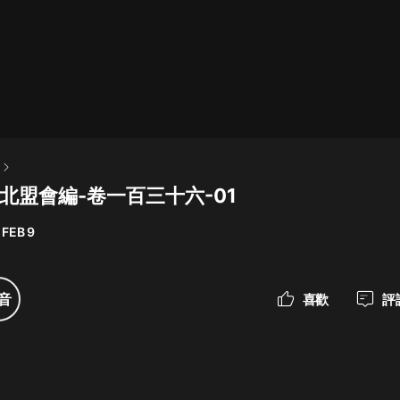
最佳女婿｜都市異能多人有聲劇｜一
種侃侃｜有聲小說
一種侃侃
米小圈上學記:一二三年級 | 暢銷出版
物
朝北盟會編-卷一百三十六-01
米小圈
 FEB 9
破壞者聯盟篇1-4季·猴子警長科學探
案記|寶寶巴士
寶寶巴士
音
喜歡
評
大奉打更人丨頭陀淵領銜多人有聲
劇|暢聽全集|王鶴棣、田曦薇主演影
視劇原著|賣報小郎君
頭陀淵講故事
總有這樣的歌只想一個人聽