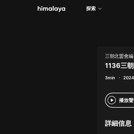
探索
全部
小說
個人成長
三朝北盟會編
相聲評書
1136三
兒童
3min
2024
歷史
情感治愈
播放聲
健康養生
商業財經
詳細信息
廣播劇