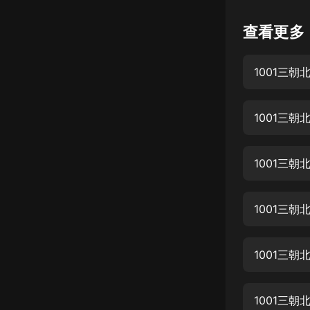
懸疑
查看更多
科幻
1001三朝
好書精講
外語
1001三朝
耽美
認知思維
1001三朝
人文
音樂
1001三朝
粵語
1001三朝
頭條
娛樂
1001三朝