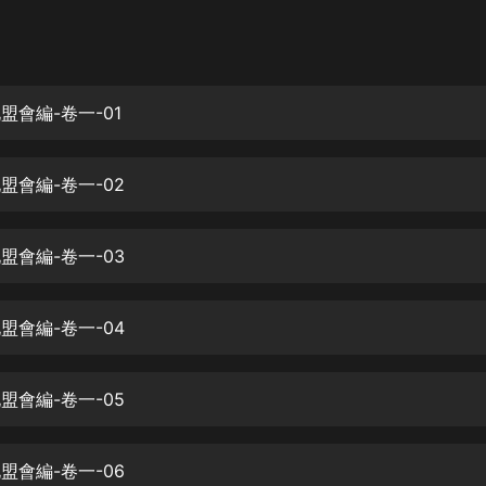
灰姑娘音樂
郭德綱於謙相聲全集
德雲社郭德綱相聲VIP
北盟會編-卷一-01
安全警長啦咘啦哆·假期篇|新篇章加
更|寶寶巴士故事
北盟會編-卷一-02
寶寶巴士
凡人修仙傳|楊洋主演影視原著|薑廣
濤配音多播版本
北盟會編-卷一-03
光合積木
北盟會編-卷一-04
摸金天師【第一季】（紫襟演播）
有聲的紫襟
北盟會編-卷一-05
無敵六皇子|爆笑穿越|無敵流皇子|安
燃領銜有聲小說
安燃
北盟會編-卷一-06