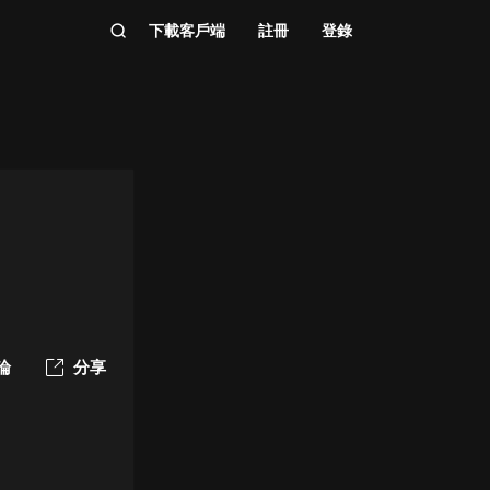
下載客戶端
註冊
登錄
論
分享