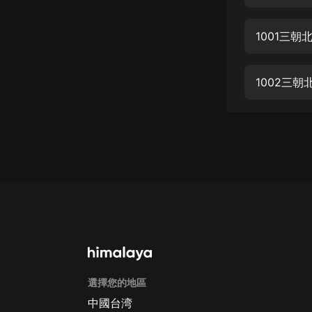
經典名著
人物傳記
1001三朝
電影
生活
1002三朝
英語
日語
課程
少兒教育
二次元
教育培訓
IT科技
選擇您的地區
汽車
中國台湾