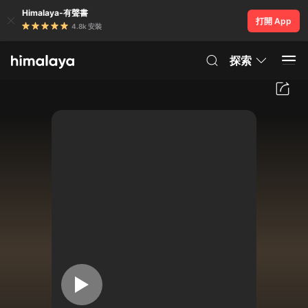
Himalaya-有聲書
打開 App
4.8k 安裝
探索