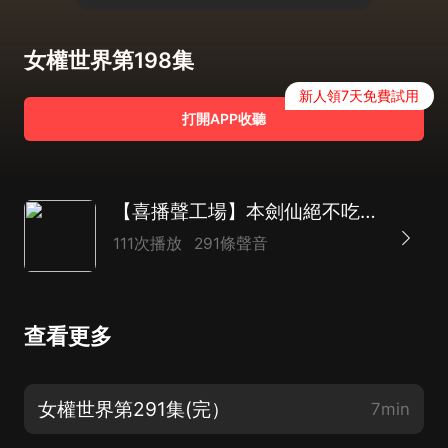
女權世界第198集
新人領7天免費試用
打開APP收聽
【喜播聲工場】本劍仙絕不吃軟飯|同名動漫原著|都市玄幻后宮爽文|多人有聲劇
111次播放
291條聲音
查看更多
女權世界第291集(完）
7min