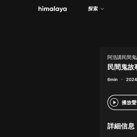
探索
全部
小說
個人成長
阿浩講民間鬼
相聲評書
民間鬼故
兒童
6min
2024
歷史
情感治愈
播放聲
健康養生
商業財經
詳細信息
廣播劇