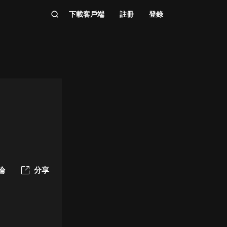
下載客戶端
註冊
登錄
論
分享