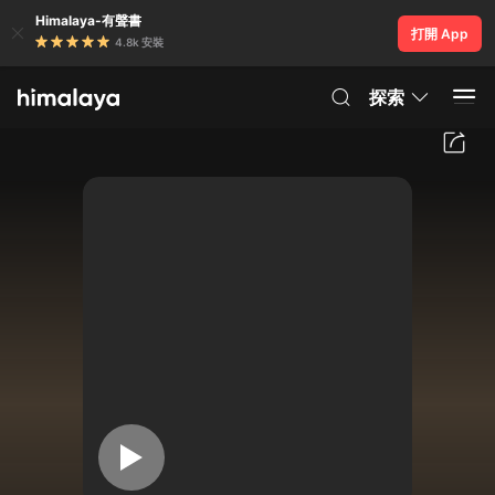
Himalaya-有聲書
打開 App
4.8k 安裝
探索