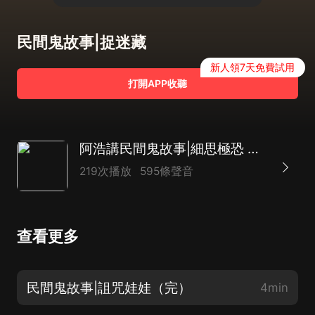
民間鬼故事|捉迷藏
新人領7天免費試用
打開APP收聽
阿浩講民間鬼故事|細思極恐 膽小勿入|恐怖懸疑靈異驚悚 短篇精品
219次播放
595條聲音
查看更多
民間鬼故事|詛咒娃娃（完）
4min