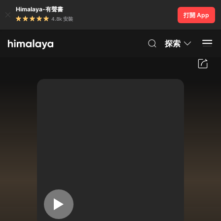
Himalaya-有聲書
打開 App
4.8k 安裝
探索