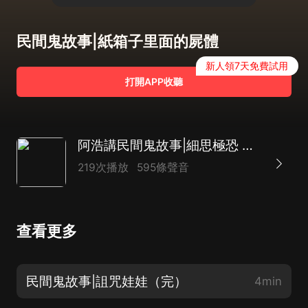
民間鬼故事|紙箱子里面的屍體
新人領7天免費試用
打開APP收聽
阿浩講民間鬼故事|細思極恐 膽小勿入|恐怖懸疑靈異驚悚 短篇精品
219次播放
595條聲音
查看更多
民間鬼故事|詛咒娃娃（完）
4min