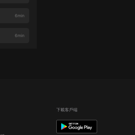
6min
6min
下載客戶端