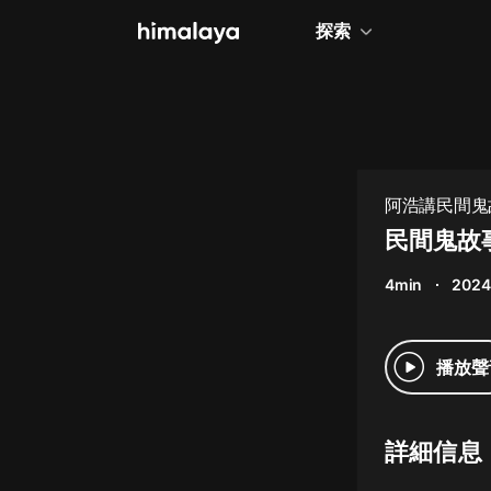
探索
全部
小說
個人成長
阿浩講民間鬼
相聲評書
民間鬼故
兒童
4min
2024
歷史
情感治愈
播放聲
健康養生
商業財經
詳細信息
廣播劇