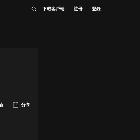
下載客戶端
註冊
登錄
論
分享