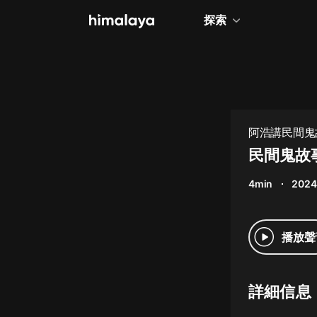
探索
全部
小說
個人成長
阿浩講民間鬼
相聲評書
民間鬼故
兒童
4min
2024
歷史
情感治愈
播放聲
健康養生
商業財經
詳細信息
廣播劇