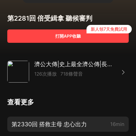
第2281回 倍受緝拿 聽候審判
新人領7天免費試用
打開APP收聽
濟公大傳|史上最全濟公傳|長篇神魔評書|致敬經典|達林開講
126次播放
718條聲音
查看更多
第2330回 搭救主母 忠心出力
16min