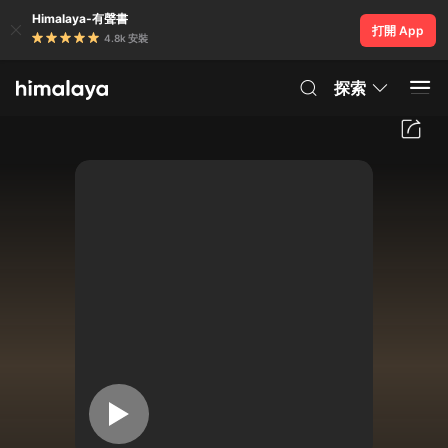
Himalaya-有聲書
打開 App
4.8k 安裝
探索