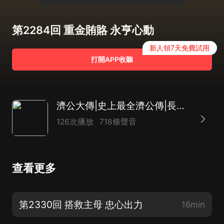
第2284回 重金賄賂 永亨心動
新人領7天免費試用
打開APP收聽
濟公大傳|史上最全濟公傳|長篇神魔評書|致敬經典|達林開講
126次播放
718條聲音
查看更多
第2330回 搭救主母 忠心出力
16min