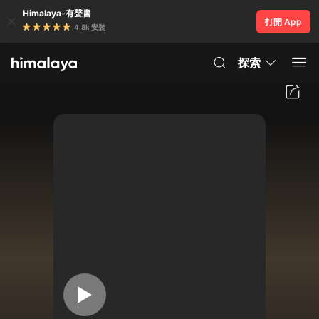
Himalaya-有聲書
打開 App
4.8k 安裝
探索