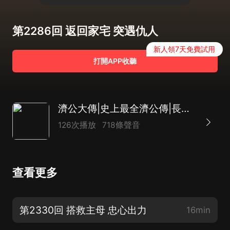
第2286回 返回家宅 突遇仇人
新人領7天免費試用
打開APP收聽
濟公大傳|史上最全濟公傳|長篇神魔評書|致敬經典|達林開講
126次播放
718條聲音
查看更多
第2330回 搭救主母 忠心出力
16min