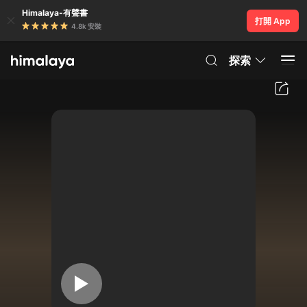
Himalaya-有聲書
打開 App
4.8k 安裝
探索