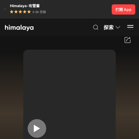
Himalaya-有聲書
打開 App
4.8k 安裝
探索