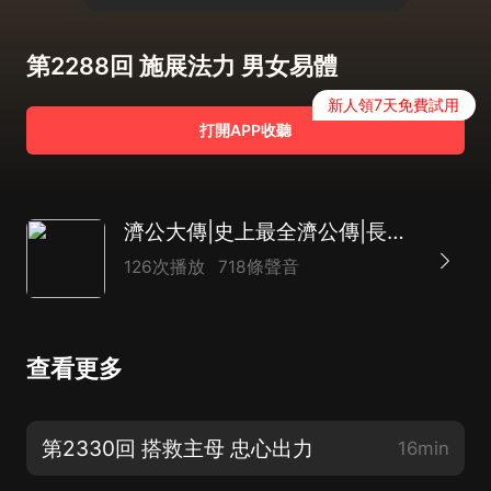
第2288回 施展法力 男女易體
新人領7天免費試用
打開APP收聽
濟公大傳|史上最全濟公傳|長篇神魔評書|致敬經典|達林開講
126次播放
718條聲音
查看更多
第2330回 搭救主母 忠心出力
16min