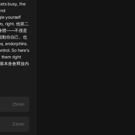
ets busy, the
and
le yourself
two, right. 他第二
身體——不僅是
扭動你自己。也
endorphins.
ntrol. So here's
 them right
 你知道嗎，伸展本身會釋放內
25min
23min