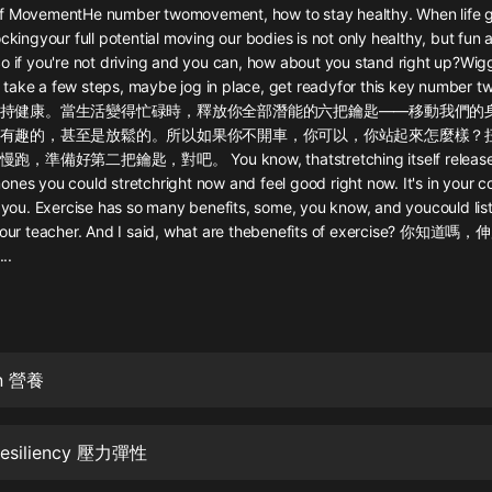
灰姑娘音樂
f MovementHe number twomovement, how to stay healthy. When life g
ockingyour full potential moving our bodies is not only healthy, but fun 
o if you're not driving and you can, how about you stand right up?Wigg
郭德綱於謙相聲全集
take a few steps, maybe jog in place, get readyfor this key number 
德雲社郭德綱相聲VIP
持健康。當生活變得忙碌時，釋放你全部潛能的六把鑰匙——移動我們的
有趣的，甚至是放鬆的。所以如果你不開車，你可以，你站起來怎麼樣？
安全警長啦咘啦哆·假期篇|新篇章加
備好第二把鑰匙，對吧。 You know, thatstretching itself releases, 
更|寶寶巴士故事
nes you could stretchright now and feel good right now. It's in your co
寶寶巴士
r you. Exercise has so many benefits, some, you know, and youcould list
e your teacher. And I said, what are thebenefits of exercise?
凡人修仙傳|楊洋主演影視原著|薑廣
濤配音多播版本
..
光合積木
摸金天師【第一季】（紫襟演播）
有聲的紫襟
on 營養
無敵六皇子|爆笑穿越|無敵流皇子|安
燃領銜有聲小說
 Resiliency 壓力彈性
安燃