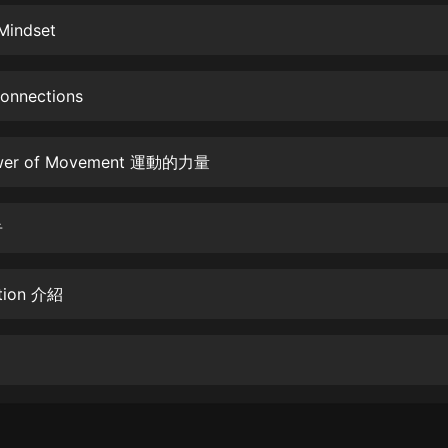
生命科學篇1-2·猴子警長科學探案記|
寶寶巴士科普
Mindset
寶寶巴士
【新民間劇場】我的老千江湖｜ 有聲
Connections
的紫襟｜ 魔幻千手
有聲的紫襟
ower of Movement 運動的力量
《夜色鋼琴曲》
夜色鋼琴曲趙海洋
告
太荒吞天訣丨熱血玄幻丨紫襟領銜有
聲劇
有聲的紫襟
ction 介紹
嫡女貴嫁 | 一刀蘇蘇團隊制作 | 古言
宮鬥重生爽文 多人有聲劇
一刀蘇蘇
中國大案紀實 | 每日一驚案！真實案
件恐怖刑偵尚文
大舌頭尚文