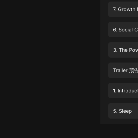
經典名著
7. Growth 
人物傳記
電影
6. Social 
生活
英語
3. The P
日語
Trailer 預
課程
少兒教育
1. Introdu
二次元
教育培訓
5. Sleep
IT科技
汽車