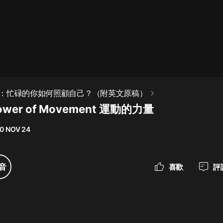
最佳女婿｜都市異能多人有聲劇｜一
種侃侃｜有聲小說
一種侃侃
米小圈上學記:一二三年級 | 暢銷出版
：忙碌的你如何照顧自己？（附英文原稿）
物
Power of Movement 運動的力量
米小圈
0 NOV 24
破壞者聯盟篇1-4季·猴子警長科學探
案記|寶寶巴士
寶寶巴士
音
喜歡
評
大奉打更人丨頭陀淵領銜多人有聲
劇|暢聽全集|王鶴棣、田曦薇主演影
視劇原著|賣報小郎君
頭陀淵講故事
總有這樣的歌只想一個人聽