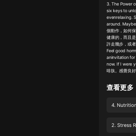
3. The Power o
懸疑
six keys to unl
evenrelaxing. S
科幻
around. Maybe 
個動作，如何保
好書精講
健康的，而且是
外語
許走幾步，或者慢跑，準
Feel good hormo
耽美
aninvitation fo
now. If I wer
認知思維
啡肽。感覺良好.
人文
查看更多
音樂
粵語
4. Nutriti
頭條
娛樂
2. Stress