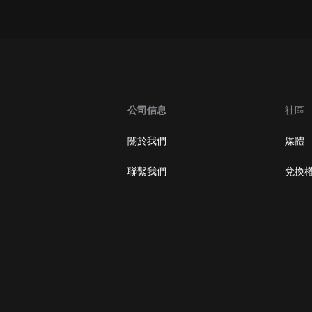
大秦：不裝了，你爹我是秦始皇丨爆
笑穿越丨伍壹劇社多人劇|趙家繼承
人秦朝
伍壹劇社
詭秘之主 | 多人有聲劇丨同名動畫原
著 | 西幻克蘇魯 | 烏賊作品
8082Audio
公司信息
社區
重生1980：開局迎娶姐姐閨蜜丨頭
關於我們
媒體
陀淵領銜丨重生八零丨精品多人有聲
劇
頭陀淵講故事
聯繫我們
兌換
成何體統丨雙穿反套路爆笑爽文丨冷
月淺淺&倔強的小紅丨精品多人有聲
劇
o冷月淺淺o