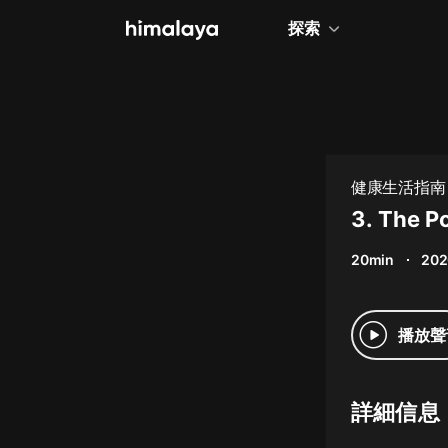
探索
全部
小說
個人成長
健康生活指南
相聲評書
3. The 
兒童
20min
202
歷史
情感治愈
播放聲
健康養生
商業財經
詳細信息
廣播劇