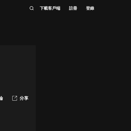
下載客戶端
註冊
登錄
論
分享