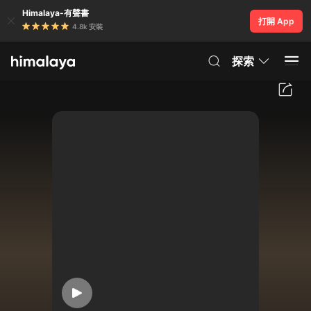
Himalaya-有聲書
打開 App
4.8k 安裝
探索