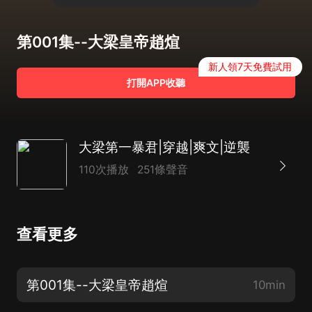
第001集--大梁皇帝趙煊
新人領7天免費試用
打開APP收聽
大梁第一暴君|穿越|爽文|逆襲
110次播放
251條聲音
查看更多
第001集--大梁皇帝趙煊
10min