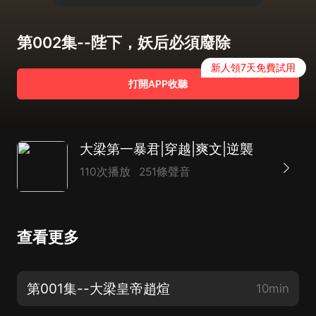
第002集--陛下，妖后必須廢除
新人領7天免費試用
打開APP收聽
大梁第一暴君|穿越|爽文|逆襲
110次播放
251條聲音
查看更多
第001集--大梁皇帝趙煊
10min