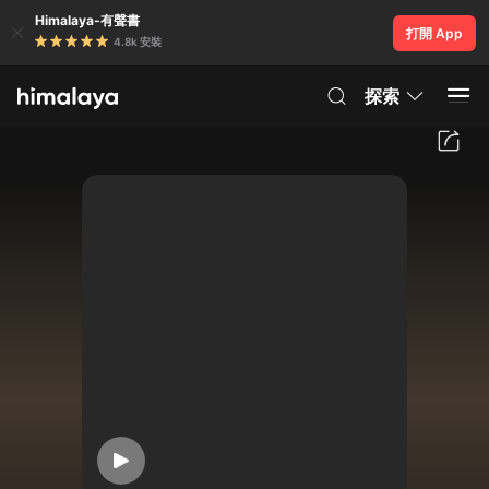
Himalaya-有聲書
打開 App
4.8k 安裝
探索