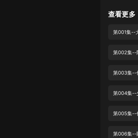
懸疑
查看更多
科幻
第001集-
好書精講
外語
第002集
耽美
認知思維
第003集-
人文
音樂
第004集-
粵語
第005集
頭條
娛樂
第006集-