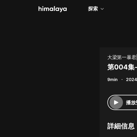
探索
全部
小說
個人成長
大梁第一暴君|
相聲評書
第004集
兒童
9min
2024
歷史
情感治愈
播放
健康養生
商業財經
詳細信息
廣播劇