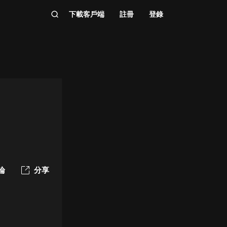
下載客戶端
註冊
登錄
論
分享