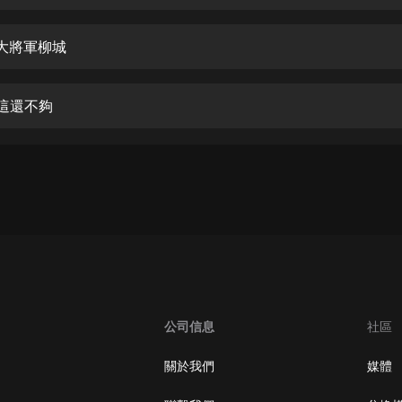
生命科學篇1-2·猴子警長科學探案記|
寶寶巴士科普
寶寶巴士
-大將軍柳城
【新民間劇場】我的老千江湖｜ 有聲
的紫襟｜ 魔幻千手
-這還不夠
有聲的紫襟
《夜色鋼琴曲》
夜色鋼琴曲趙海洋
太荒吞天訣丨熱血玄幻丨紫襟領銜有
聲劇
有聲的紫襟
嫡女貴嫁 | 一刀蘇蘇團隊制作 | 古言
宮鬥重生爽文 多人有聲劇
公司信息
社區
一刀蘇蘇
中國大案紀實 | 每日一驚案！真實案
關於我們
媒體
件恐怖刑偵尚文
大舌頭尚文