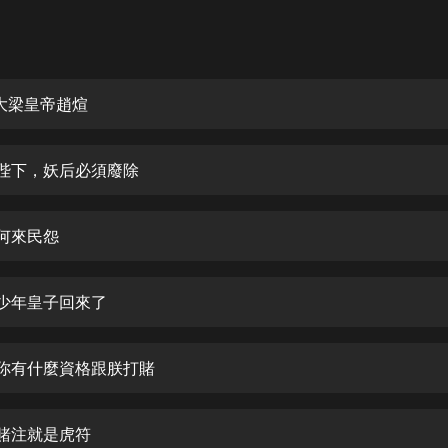
灰姑娘音樂
郭德綱於謙相聲全集
德雲社郭德綱相聲VIP
-大梁皇帝趙煊
安全警長啦咘啦哆·假期篇|新篇章加
更|寶寶巴士故事
--陛下，妖后必須廢除
寶寶巴士
凡人修仙傳|楊洋主演影視原著|薑廣
濤配音多播版本
-何來民怨
光合積木
-少年皇子回來了
摸金天師【第一季】（紫襟演播）
有聲的紫襟
--你有什麼資格跟朕打賭
無敵六皇子|爆笑穿越|無敵流皇子|安
燃領銜有聲小說
安燃
-賭注就是虎符