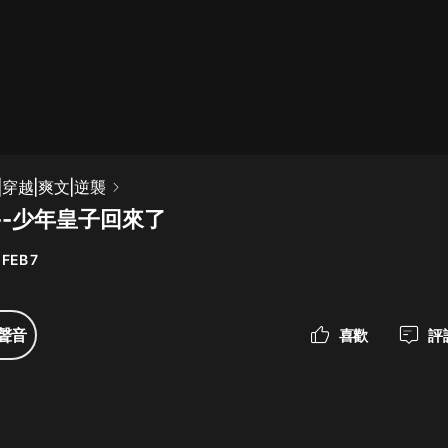
最佳女婿｜都市異能多人有聲劇｜一
種侃侃｜有聲小說
一種侃侃
米小圈上學記:一二三年級 | 暢銷出版
穿越|爽文|逆襲
物
--少年皇子回來了
米小圈
 FEB 7
破壞者聯盟篇1-4季·猴子警長科學探
案記|寶寶巴士
寶寶巴士
聲音
喜歡
評
大奉打更人丨頭陀淵領銜多人有聲
劇|暢聽全集|王鶴棣、田曦薇主演影
視劇原著|賣報小郎君
頭陀淵講故事
總有這樣的歌只想一個人聽