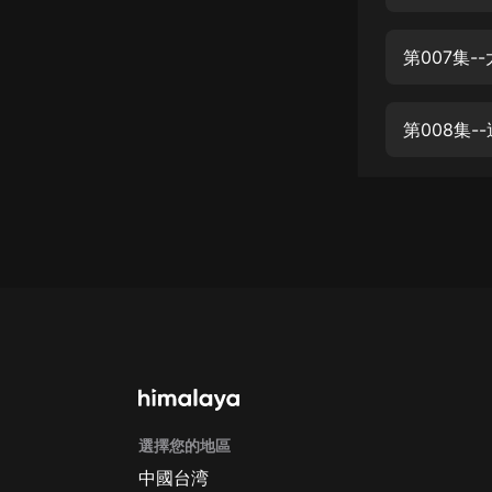
經典名著
人物傳記
第007集-
電影
生活
第008集-
英語
日語
課程
少兒教育
二次元
教育培訓
IT科技
選擇您的地區
汽車
中國台湾