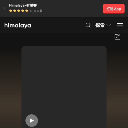
Himalaya-有聲書
打開 App
4.8k 安裝
探索