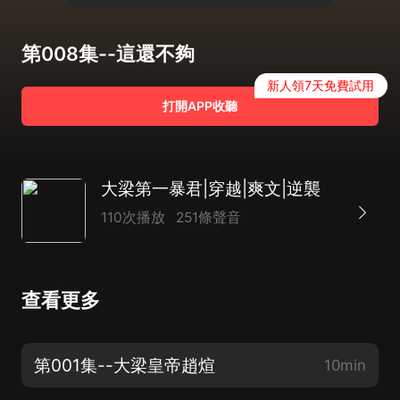
第008集--這還不夠
新人領7天免費試用
打開APP收聽
大梁第一暴君|穿越|爽文|逆襲
110次播放
251條聲音
查看更多
第001集--大梁皇帝趙煊
10min