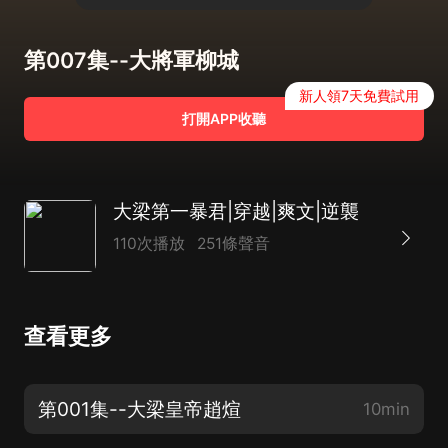
第007集--大將軍柳城
新人領7天免費試用
打開APP收聽
大梁第一暴君|穿越|爽文|逆襲
110次播放
251條聲音
查看更多
第001集--大梁皇帝趙煊
10min