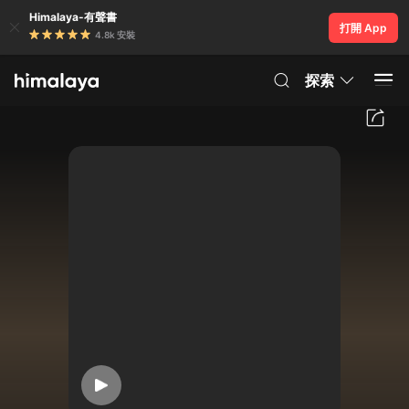
Himalaya-有聲書
打開 App
4.8k 安裝
探索