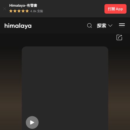
Himalaya-有聲書
打開 App
4.8k 安裝
探索