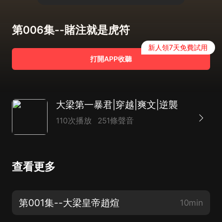
第006集--賭注就是虎符
新人領7天免費試用
打開APP收聽
大梁第一暴君|穿越|爽文|逆襲
110次播放
251條聲音
查看更多
第001集--大梁皇帝趙煊
10min