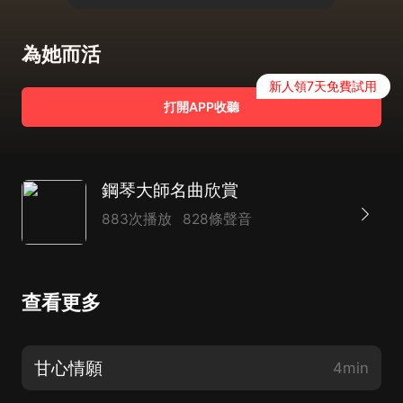
為她而活
新人領7天免費試用
打開APP收聽
鋼琴大師名曲欣賞
883次播放
828條聲音
查看更多
甘心情願
4min