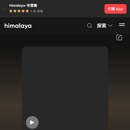
Himalaya-有聲書
打開 App
4.8k 安裝
探索