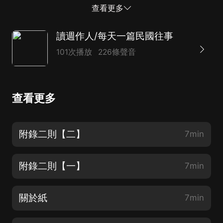
大醉了。今年又因醫生的話而停止喝酒，到了停止之后我
查看更多
乃恍然大悟自己本來不是喝酒的人，因為不喝也就算了，
見了酒並不覺得饞。由是可知我是不知道酒的，以前喜歡
讀週作人/每天一篇民國往事
談喝酒還有點近於偽惡。至於茶，當然是每日都喝的，正
101次播放
226條聲音
如别人一樣。不過這在我也當然不全一樣，因為我不合有
苦茶庵的别號，更不合在打油詩里有了一句“且到寒齋吃
苦茶”,以至為普天下志士所指目，公認為中國茶人的魁
查看更多
首。這是我自己招來的筆禍，現在也不必呼冤叫屈，但如
要就事實來說，卻亦有可以說明的地方。我從小學上了紹
興貧家的習慣，不知道喝“撮泡茶”,只從茶缸里倒了一點
附錄二則【二】
7min
“茶汁”,再犀上溫的或冷的白開水，骨都骨都地咽下去。這
大約不是喝茶法的正宗吧?夏天常喝青蒿湯，並不感覺什
附錄二則【一】
7min
麼不滿意，我想柳芽茶大抵也是可以喝的。實在...
關於紙
7min