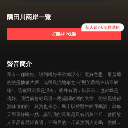
隅田川兩岸一覽
新人領7天免費試用
打開APP收聽
聲音簡介
我有一種嗜好。說到嗜好平常總没有什麼好意思，最普通
的便是抽雅片煙，或很風流地稱之曰“與芙蓉城主結不解
緣”。這種風流我是没有。此外有酒，以及茶，也都算是
嗜好。我從前曾經寫過一兩篇關於酒的文章，仿佛是懂得
酒味道似的，其實也未必。民十以后醫生叫我喝酒，就每
天用量杯喝一點，講到我的量那是只有紹興半斤，曾同故
人王品青君比賽過，三和居的一斤黃酒兩人分喝，便醺醺