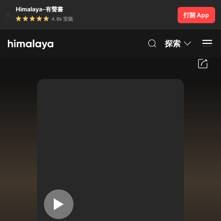
Himalaya-有聲書
打開 App
4.8k 安裝
探索