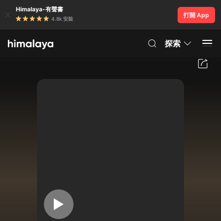
Himalaya-有聲書
打開 App
4.8k 安裝
探索