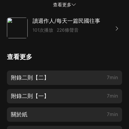
道： “本日貴報第六版載有北大教授週作人宅大竊案一
查看更多
則，查該案事主乃週作民先生之族弟，(案各報均如此說
明，)名系作，仁二字，與鄙名，音同字異，貴報所記想
讀週作人/每天一篇民國往事
系筆誤，特此聲明，請予更正為荷。” 第二天“來函照登”
101次播放
226條聲音
果然出來了，照例是五號字，又只登在北平一個報上，所
以不大有人看見。 然而那大竊案的新聞可是傳播得遠
了，由北平天津而至南京上海，過了幾天之后，在南方的
查看更多
朋友來信大都說及這件事，好像那邊所登載的都是“人”字
的筆誤本。 有人在軍隊里的大約很忙，没有看新聞的內
容，真相信了，信里表示慨歎，有人懷疑是傳聞之誤，或
附錄二則【二】
7min
者猜著張冠李戴的也有。 有一位朋友寫信來說，聞尊處
被竊有銀元寶數只，鄙人昔日出入尊府，未聞有此，豈近
附錄二則【一】
7min
來窖藏已經掘得乎。這位朋友對於吾家情形最是...
關於紙
7min