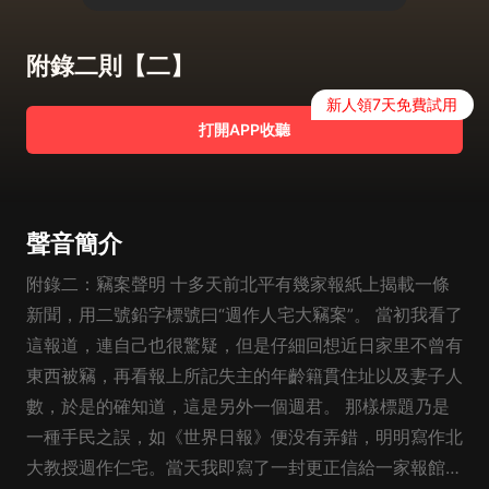
附錄二則【二】
新人領7天免費試用
打開APP收聽
聲音簡介
附錄二：竊案聲明 十多天前北平有幾家報紙上揭載一條
新聞，用二號鉛字標號曰“週作人宅大竊案”。 當初我看了
這報道，連自己也很驚疑，但是仔細回想近日家里不曾有
東西被竊，再看報上所記失主的年齡籍貫住址以及妻子人
數，於是的確知道，這是另外一個週君。 那樣標題乃是
一種手民之誤，如《世界日報》便没有弄錯，明明寫作北
大教授週作仁宅。當天我即寫了一封更正信給一家報館