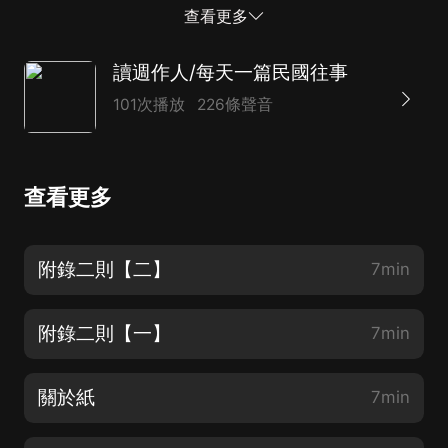
苦沙彌，他們只要一出臺，場面便不寂寞。我們不會把小
查看更多
說當作史傳去讀，所以即使熟讀了《貓》也不能就算了解
藪柑子的生涯，但不知怎地總因此覺得有點面善，至少特
讀週作人/每天一篇民國往事
别有些興趣。寺 田的隨筆我最近看到的是一冊《柿子的
101次播放
226條聲音
種子》,都是在俳句雜志《澀柿》上登過的小文，短的不
到百字，長的也只五百字左右。計算起來，現在距離在
“保登登幾須”(雜志名，意雲子規，夏目的《貓》即刊載
查看更多
在其中)，做為寫生文的時候已經有三十年了，寒月當時
無論怎樣有飄逸之氣，於今未必多有留余了吧。他在末尾
一篇《說小文》中說： “假如那學生讀了《藪柑子集》,從
附錄二則【二】
7min
這內容上自然可以想像出來的昔時年青的藪柑子君的面
影，再將現在這里吸著鼻涕涉獵《性的犯罪考》的今已年
附錄二則【一】
7min
老的自己的樣子，對照了看，覺得很是滑稽，也略有點兒
寂寞。...
關於紙
7min