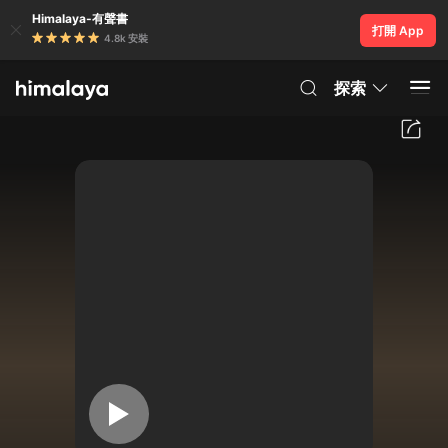
Himalaya-有聲書
打開 App
4.8k 安裝
探索