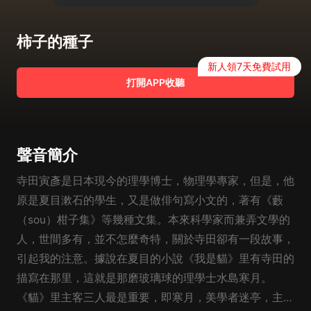
柿子的種子
新人領7天免費試用
打開APP收聽
聲音簡介
寺田寅彥是日本現今的理學博士，物理學專家，但是，他
原是夏目漱石的學生，又是做俳句寫小文的，著有《藪
（sou）柑子集》等幾種文集。本來科學家而兼弄文學的
人，世間多有，並不怎麼奇特，關於寺田卻有一段故事，
引起我的注意。據說在夏目的小說《我是貓》里有寺田的
描寫在那里，這就是那磨玻璃球的理學士水島寒月。
《貓》里主客三人最是重要，即寒月，美學者迷亭，主人