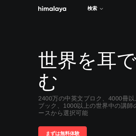
検索
トレンド
ニュース
世界を耳
キャリア・ビジネス
教養
む
お金
生き方
2400万の中英文ブロク、4000冊
語学
ブック、1000以上の世界中の講
ヒーリング
ースから選択可能
小説・文学
まずは無料体験
社会・文化