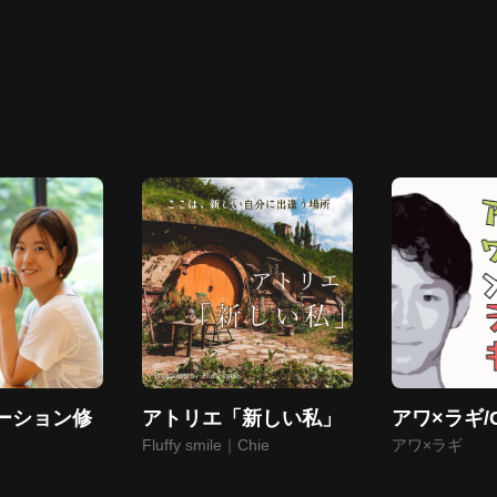
ーション修
アトリエ「新しい私」
アワ×ラギ/Co
Fluffy smile｜Chie
アワ×ラギ