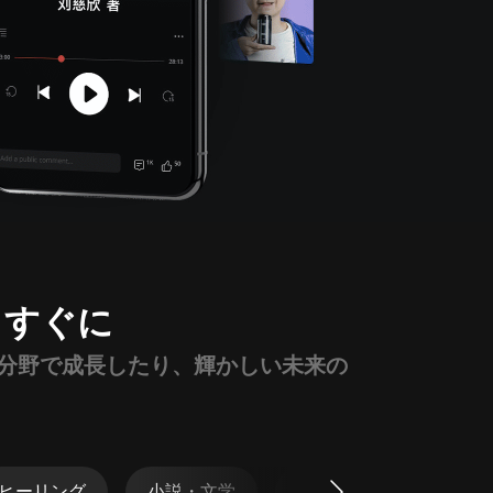
っすぐに
分野で成長したり、輝かしい未来の
ヒーリング
小説・文学
社会・文化
生活