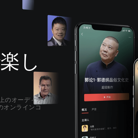
原创静心纯音乐|有种心境，叫随遇而
安
音乐人胖可
で楽し
人間失格
太宰治
すがマロRADIO -お道の教えをゆる
ーく語り合います-
すがマロ
以上のオーディオ
師のオンラインコ
钢琴随笔
罗威lowe
アイチャンネル・耳で聴く映画