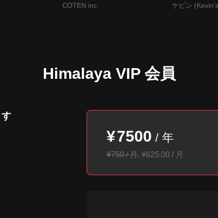
HE SUN」』
RADIO）
Podcast
COTEN inc.
ケビン (Kevin's 
Room)
Himalaya VIP 会員
ます
¥
7500
/
年
¥750 / 月
,
¥
625.00
/
月