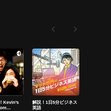
evin’s
解説！1日5分ビジネス
英語聞き流し 
oom
英語
English