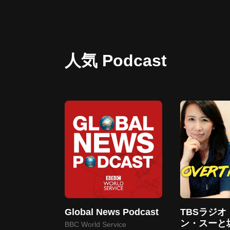
人気 Podcast
Global News Podcast
TBSラジ
ン・スーと
BBC World Service