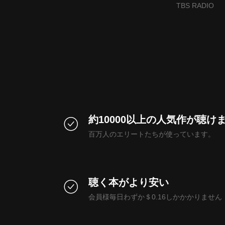
「OVER T
TBS RADIO
約10000以上の人気作が聴け
百万人のエリートたちが使っています。
聴く本がより安い
会員様毎日わずか＄0.16しかかかりません