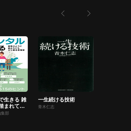
で生きる 雑
一生続ける技術
米国製エリ
踏まれても
にすごいの
青木仁志
考術
編集部
佐々木紀彦