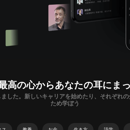
アイチャンネル
失楽園
渡辺淳一
ちょっと過激でちょっとエッチな
大人の恋愛講座❤
おかざきなな
北方謙三「水滸伝」
北方謙三
最高の心からあなたの耳にま
Tomoko 「初めての瞑想」
Tomoko
しました。新しいキャリアを始めたり、それぞれの
ため学ぼう
【LIVE】ヨシツグの恋愛心理ブログ
マスダヨシツグ
ネス
教養
お金
生き方
語学