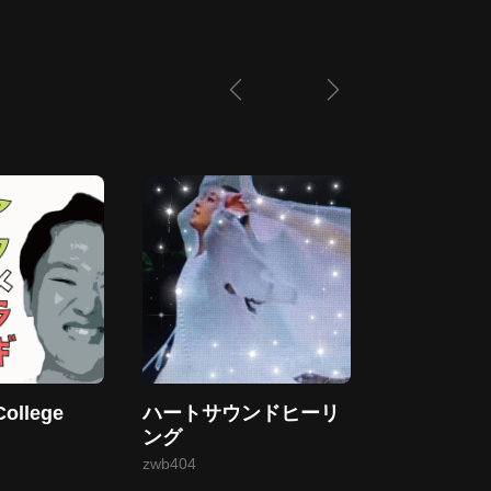
llege
ハートサウンドヒーリ
朗読チャン
ング
jsr589
zwb404