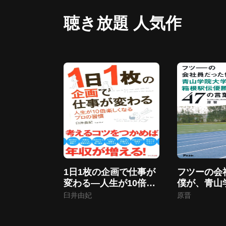
聴き放題 人気作
1日1枚の企画で仕事が
フツーの会
変わる―人生が10倍楽
僕が、青山
しくなるプロの習慣
箱根駅伝優
臼井由妃
原晋
47の言葉