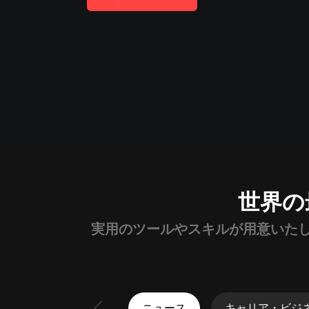
生活・暮らし
趣味・エンタメ
恋愛
キッズ・ファミリー
歴史
フリートーク
世界の
実用のツールやスキルが用意いた
ニュース
キャリア・ビジ