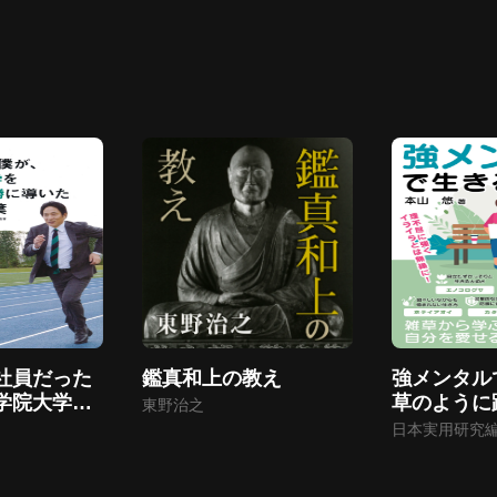
社員だった
鑑真和上の教え
強メンタル
学院大学を
草のように
東野治之
勝に導いた
立ち直る思
日本実用研究