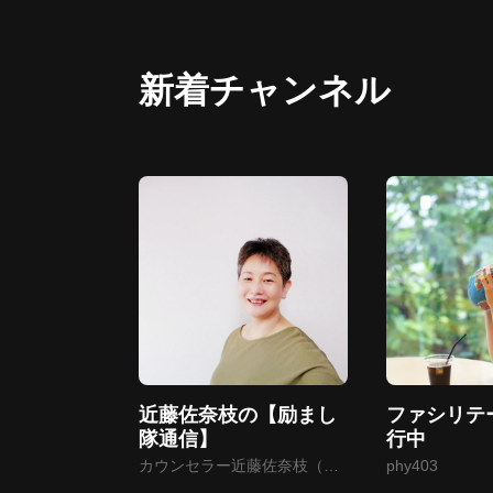
新着チャンネル
近藤佐奈枝の【励まし
ファシリテ
隊通信】
行中
カウンセラー近藤佐奈枝（天
phy403
九：てんきゅう）