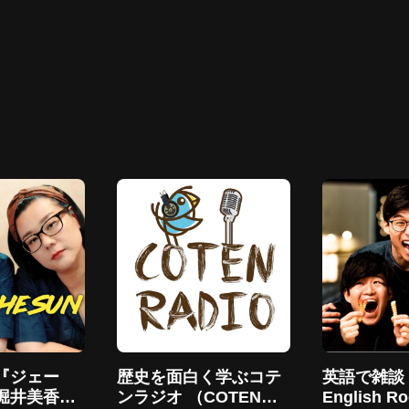
オ『ジェー
歴史を面白く学ぶコテ
英語で雑談！K
堀井美香の
ンラジオ （COTEN
English R