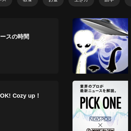
アマゾンの歌
角田房子
陶笛轻音乐精选｜放松助眠・解压治
愈
ースの時間
犹豫的泥巴的陶笛
都市ボーイズ日記
㈱山口敏太郎タートルカンパニー
ヨシツグの恋愛心理ブログ
マスダヨシツグ
! Cozy up！
霊感風水師あーりんの霊界通信
㈱山口敏太郎タートルカンパニー
「買い物することは生きること」お
買い物学 マダム陽子
ykusausausausa