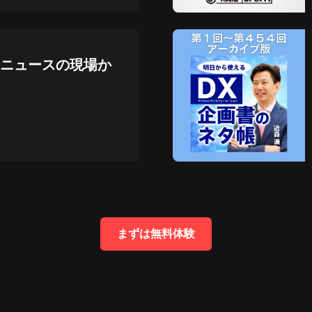
原创睡眠轻音乐|哄睡神音 改善睡眠
缓解焦虑抑郁
TONES音乐
ニュースの現場か
原创中国风纯音乐|如听仙乐耳暂鸣
五音疗愈喆音
楠田祐の人事アウトサイド・イン〜
戦略人事を目指すための情報番組〜
楠田祐,松本和也
続・働く理由―99の至言に学ぶジン
セイ論。
戸田智弘
まずは無料体験