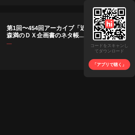
第1回〜454回アーカイブ「近
森満のＤＸ企画書のネタ帳」
続きは各Podcastで！ #DX推
コードをスキャンし
進
てダウンロード
「アプリで聴く」